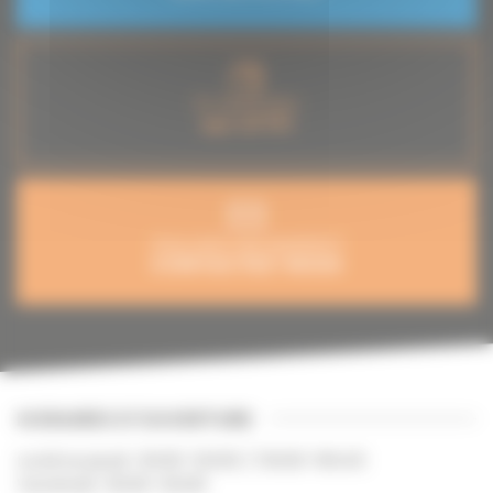
En savoir plus
sur CFTFI
Vous avez une question?
CONTACTEZ-NOUS
HORAIRES D'OUVERTURE
Lundi au jeudi : 8h30-12h30 / 13h30-16h45
Vendredi : 8h30-12h30