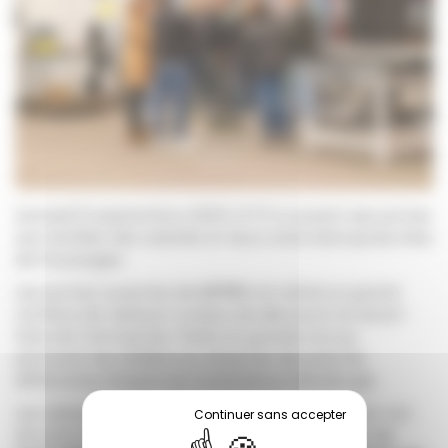
Samedi 13 septembre 2025 CFTFI a ouvert ses portes
aux familles des salariés et leurs amis ainsi qu'aux élus
de Pouzauges.
Les portes ouvertes de
CFTFI
ont attiré un grand
nombre de visiteurs curieux de découvrir le savoir-
faire de l’entreprise. Petits et grands ont pu
parcourir les ateliers et observer de près les
différentes étapes du travail de la métallurgie.
Les visiteurs ont pu circuler dans les ateliers et voir
de près les différentes étapes de production.
Le