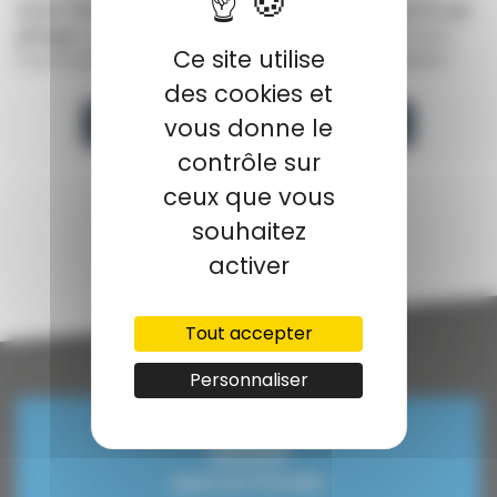
laser fibre
,
le poinçonnage
ainsi que les
robots de
pliage
et de
soudure
étaient en fonctionnement,
Ce site utilise
impressionnant par leur précision et leur rapidité !
des cookies et
Postuler
vous donne le
contrôle sur
ceux que vous
Retour à la liste
souhaitez
activer
Tout accepter
Personnaliser
Découvrir
NOS ACTIVITÉS