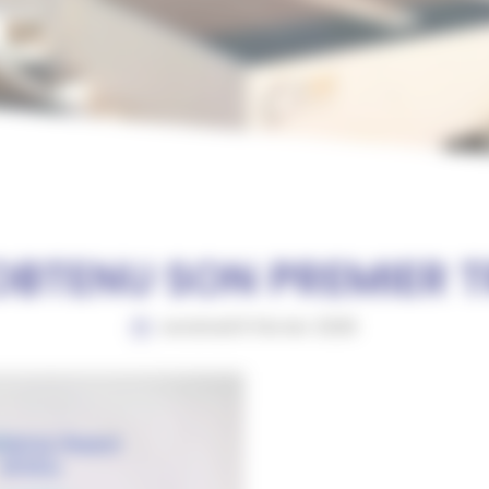
Montage
Peinture thermolaquage
Contrôle qualité et expédition
 OBTENU SON PREMIER T
vendredi 6 février 2026