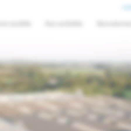
CO
tre société
Nos activités
Recruteme
FI historique d’une tôlerie fine de Vendée
 métiers clés
Méthodes-Programmation
Découpe de la tôle
Pliage industriel
Soudure tôle fine